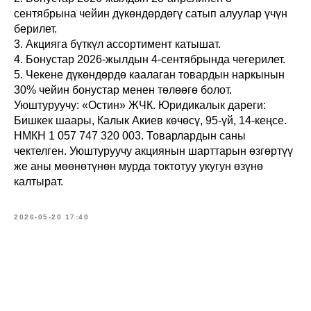
сентябрына чейин дүкөндөрдөгү сатып алуулар үчүн
берилет.
3. Акцияга бүткүл ассортимент катышат.
4. Бонустар 2026-жылдын 4-сентябрында чегерилет.
5. Чекене дүкөндөрдө каалаган товардын наркынын
30% чейин бонустар менен төлөөгө болот.
Уюштуруучу: «Остин» ЖЧК. Юридикалык дареги:
Бишкек шаары, Калык Акиев көчөсү, 95-үй, 14-кеңсе.
НМКН 1 057 747 320 003. Товарлардын саны
чектелген. Уюштуруучу акциянын шарттарын өзгөртүү
же аны мөөнөтүнөн мурда токтотуу укугун өзүнө
калтырат.
2026-05-20 17:40