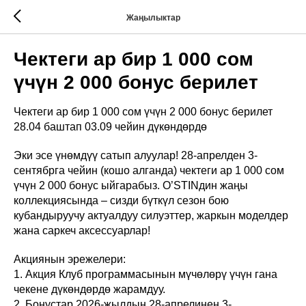
Жаңылыктар
Чектеги ар бир 1 000 сом
үчүн 2 000 бонус берилет
Чектеги ар бир 1 000 сом үчүн 2 000 бонус берилет
28.04 баштап 03.09 чейин дүкөндөрдө
Эки эсе үнөмдүү сатып алуулар! 28-апрелден 3-
сентябрга чейин (кошо алганда) чектеги ар 1 000 сом
үчүн 2 000 бонус ыйгарабыз. O’STINдин жаңы
коллекциясында – сизди бүткүл сезон бою
кубандыруучу актуалдуу силуэттер, жаркын моделдер
жана саркеч аксессуарлар!
Акциянын эрежелери:
1. Акция Клуб программасынын мүчөлөрү үчүн гана
чекене дүкөндөрдө жарамдуу.
2. Бонустар 2026-жылдын 28-апрелинен 3-