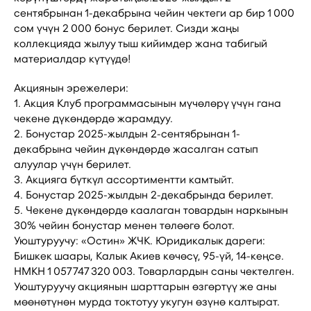
сентябрынан 1-декабрына чейин чектеги ар бир 1 000
сом үчүн 2 000 бонус берилет. Сизди жаңы
коллекцияда жылуу тыш кийимдер жана табигый
материалдар күтүүдө!
Акциянын эрежелери:
1. Акция Клуб программасынын мүчөлөрү үчүн гана
чекене дүкөндөрдө жарамдуу.
2. Бонустар 2025-жылдын 2-сентябрынан 1-
декабрына чейин дүкөндөрдө жасалган сатып
алуулар үчүн берилет.
3. Акцияга бүткүл ассортиментти камтыйт.
4. Бонустар 2025-жылдын 2-декабрында берилет.
5. Чекене дүкөндөрдө каалаган товардын наркынын
30% чейин бонустар менен төлөөгө болот.
Уюштуруучу: «Остин» ЖЧК. Юридикалык дареги:
Бишкек шаары, Калык Акиев көчөсү, 95-үй, 14-кеңсе.
НМКН 1 057 747 320 003. Товарлардын саны чектелген.
Уюштуруучу акциянын шарттарын өзгөртүү же аны
мөөнөтүнөн мурда токтотуу укугун өзүнө калтырат.