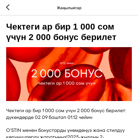
Жаңылыктар
Чектеги ар бир 1 000 сом
үчүн 2 000 бонус берилет
Чектеги ар бир 1 000 сом үчүн 2 000 бонус берилет:
дүкөндөрдө 02.09 баштап 01.12 чейин
O'STIN менен бонустарды үнөмдөңүз жана стилдүү
көрүнүштөрдү жаратыңыз!2025-жылдын 2-