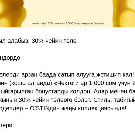
ыл алабыз: 30% чейин төлө
өндөрдө
елерди арзан баада сатып алууга жетишип кал!
йин (кошо алганда) «Чектеги ар 1 000 сом үчүн 
 ыйгарылган бонустарды колдон. Алар менен б
ынын 30% чейин төлөөгө болот. Стиль, табигы
моделдер – O'STINдин жаңы коллекциясында!
лери: