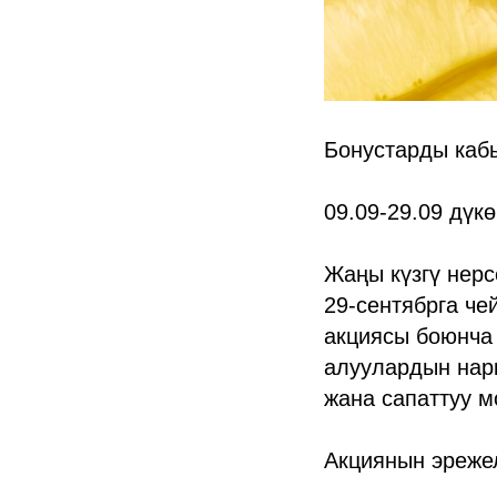
Бонустарды каб
09.09-29.09 дүк
Жаңы күзгү нерс
29-сентябрга че
акциясы боюнча
алуулардын нарк
жана сапаттуу 
Акциянын эреже