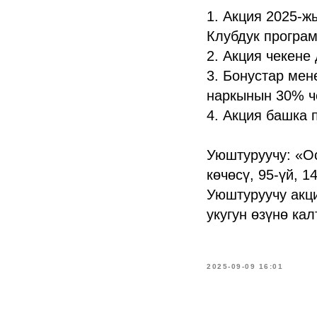
1. Акция 2025-ж
Клубдук програм
2. Акция чекене
3. Бонустар мен
наркынын 30% че
4. Акция башка
Уюштуруучу: «О
көчөсү, 95-үй, 
Уюштуруучу акци
укугун өзүнө кал
2025-09-09 16:01