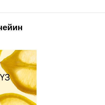
чейин