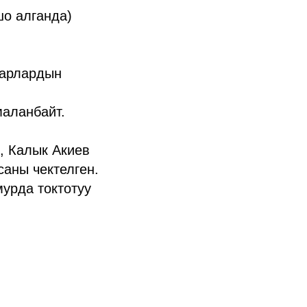
шо алганда)
варлардын
маланбайт.
, Калык Акиев
саны чектелген.
урда токтотуу