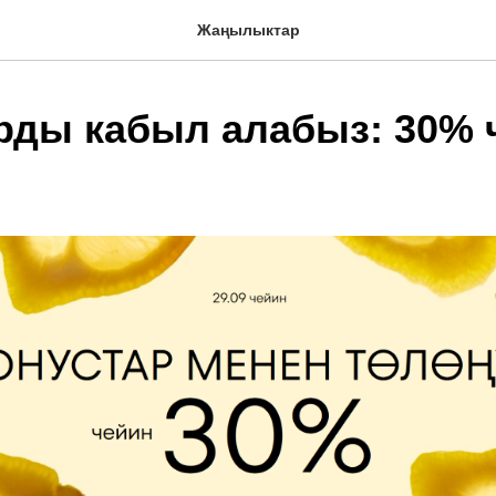
Жаңылыктар
рды кабыл алабыз: 30% 