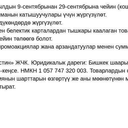
ылдын 9-сентябрынан 29-сентябрына чейин (ко
манын катышуучулары үчүн жүргүзүлөт.
 дүкөндөрдө жүргүзүлөт.
ен белектик карталардан тышкары каалаган то
йин төлөөгө болот.
 промоакциялар жана арзандатуулар менен сум
стин» ЖЧК. Юридикалык дареги: Бишкек шаары
14-кеңсе. НМКН 1 057 747 320 003. Товарлардын 
янын шарттарын өзгөртүү же аны мөөнөтүнөн м
тырат.